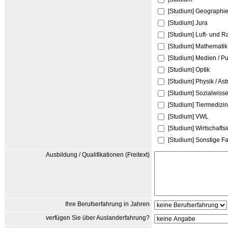
[Studium] Geographie
[Studium] Jura
[Studium] Luft- und R
[Studium] Mathematik
[Studium] Medien / Pub
[Studium] Optik
[Studium] Physik / As
[Studium] Sozialwiss
[Studium] Tiermedizin
[Studium] VWL
[Studium] Wirtschaftsi
[Studium] Sonstige F
Ausbildung / Qualifikationen (Freitext)
Ihre Berufserfahrung in Jahren
verfügen Sie über Auslanderfahrung?