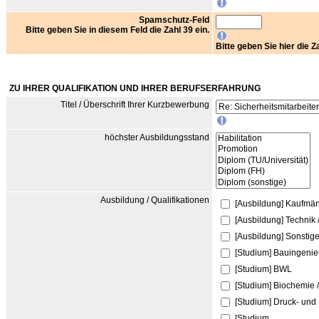
Spamschutz-Feld
Bitte geben Sie in diesem Feld die Zahl 39 ein.
Bitte geben Sie hier die Za
ZU IHRER QUALIFIKATION UND IHRER BERUFSERFAHRUNG
Titel / Überschrift Ihrer Kurzbewerbung
höchster Ausbildungsstand
Ausbildung / Qualifikationen
[Ausbildung] Kaufmä
[Ausbildung] Technik 
[Ausbildung] Sonstig
[Studium] Bauingeni
[Studium] BWL
[Studium] Biochemie 
[Studium] Druck- und
[Studium